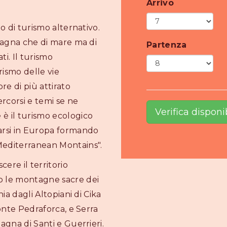
Arrivo
to di turismo alternativo.
ntagna che di mare ma di
Partenza
i. Il turismo
rismo delle vie
e di più attirato
ercorsi e temi se ne
è il turismo ecologico
parsi in Europa formando
editerranean Montains".
cere il territorio
o le montagne sacre dei
ia dagli Altopiani di Cika
monte Pedraforca, e Serra
agna di Santi e Guerrieri.