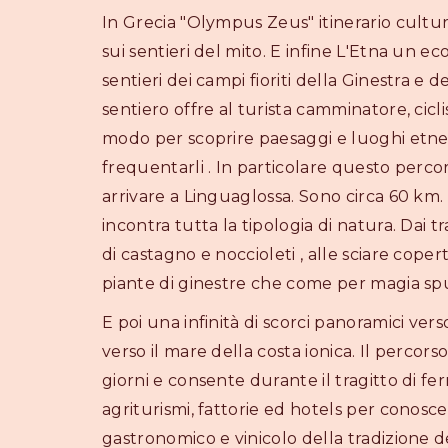
In Grecia "Olympus Zeus" itinerario cultura
sui sentieri del mito. E infine L'Etna un ec
sentieri dei campi fioriti della Ginestra e 
sentiero offre al turista camminatore, cicl
modo per scoprire paesaggi e luoghi etnei
frequentarli . In particolare questo perco
arrivare a Linguaglossa. Sono circa 60 km. d
incontra tutta la tipologia di natura. Dai tr
di castagno e noccioleti , alle sciare coper
piante di ginestre che come per magia spu
E poi una infinità di scorci panoramici ver
verso il mare della costa ionica. Il percors
giorni e consente durante il tragitto di fe
agriturismi, fattorie ed hotels per conosc
gastronomico e vinicolo della tradizione de