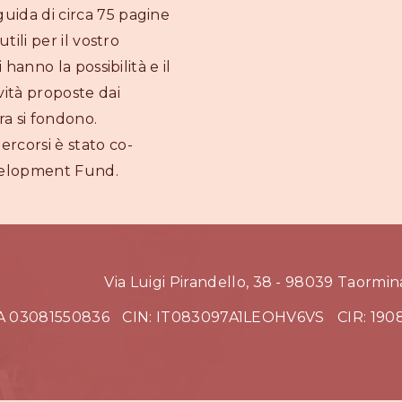
guida di circa 75 pagine
utili per il vostro
i hanno la possibilità e il
ività proposte dai
ra si fondono.
ercorsi è stato co-
velopment Fund.
Via Luigi Pirandello, 38 - 98039 Taormin
VA 03081550836
CIN: IT083097A1LEOHV6VS
CIR: 19