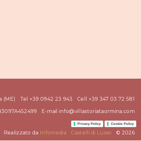
a (ME)
Tel +39 0942 23 943
Cell +39 347 03 72 581
083097A452499
E-mail info@villastoriataormina.com
Privacy Policy
Cookie Policy
Realizzato da
Infomedia
Castelli di Lusso
© 2026