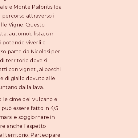
le e Monte Psiloritis Ida
o percorso attraverso i
delle Vigne. Questo
ista, automobilista, un
 potendo viverli e
rso parte da Nicolosi per
i territorio dove si
atti con vigneti, ai boschi
te di giallo dovuto alle
ntano dalla lava.
so le cime del vulcano e
o può essere fatto in 4/5
rmarsi e soggiornare in
ere anche l'aspetto
l territorio. Partecipare