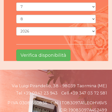
Via Luigi Pirandello, 38 - 98039 Taormina (ME)
Tel +39 0942 23 943
Cell +39 347 03 72 581
P.IVA 03081550836
CIN: IT083097A1LEOHV6VS
CIR: 19083097A452499